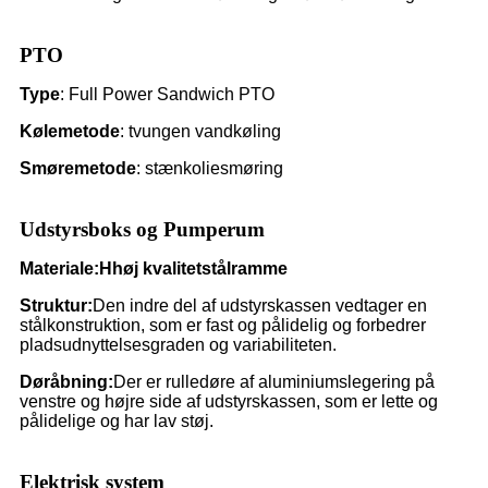
PTO
Type
: Full Power Sandwich PTO
Kølemetode
: tvungen vandkøling
Smøremetode
: stænkoliesmøring
Udstyrsboks og Pumperum
Materiale:
H
høj kvalitet
stålramme
Struktur:
Den indre del af udstyrskassen vedtager en
stålkonstruktion, som er fast og pålidelig og forbedrer
pladsudnyttelsesgraden og variabiliteten.
Døråbning:
Der er rulledøre af aluminiumslegering på
venstre og højre side af udstyrskassen, som er lette og
pålidelige og har lav støj.
Elektrisk system