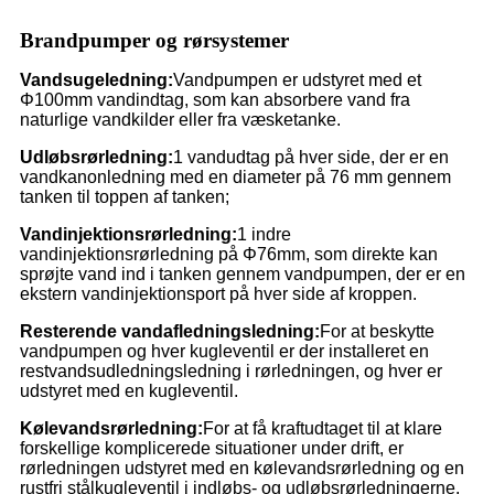
Brandpumper og rørsystemer
Vandsugeledning:
Vandpumpen er udstyret med et
Φ100mm vandindtag, som kan absorbere vand fra
naturlige vandkilder eller fra væsketanke.
Udløbsrørledning:
1 vandudtag på hver side, der er en
vandkanonledning med en diameter på 76 mm gennem
tanken til toppen af ​​tanken;
Vandinjektionsrørledning:
1 indre
vandinjektionsrørledning på Φ76mm, som direkte kan
sprøjte vand ind i tanken gennem vandpumpen, der er en
ekstern vandinjektionsport på hver side af kroppen.
Resterende vandafledningsledning:
For at beskytte
vandpumpen og hver kugleventil er der installeret en
restvandsudledningsledning i rørledningen, og hver er
udstyret med en kugleventil.
Kølevandsrørledning:
For at få kraftudtaget til at klare
forskellige komplicerede situationer under drift, er
rørledningen udstyret med en kølevandsrørledning og en
rustfri stålkugleventil i indløbs- og udløbsrørledningerne.