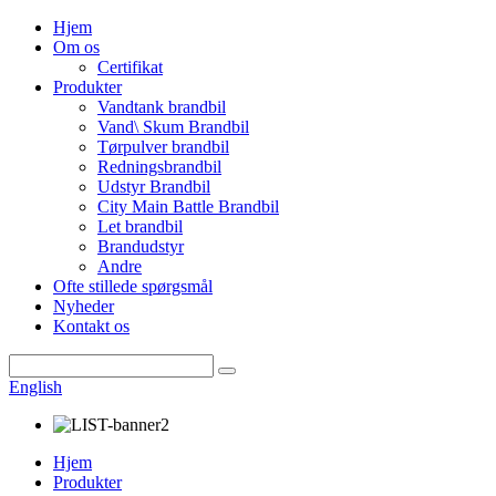
Hjem
Om os
Certifikat
Produkter
Vandtank brandbil
Vand\ Skum Brandbil
Tørpulver brandbil
Redningsbrandbil
Udstyr Brandbil
City Main Battle Brandbil
Let brandbil
Brandudstyr
Andre
Ofte stillede spørgsmål
Nyheder
Kontakt os
English
Hjem
Produkter